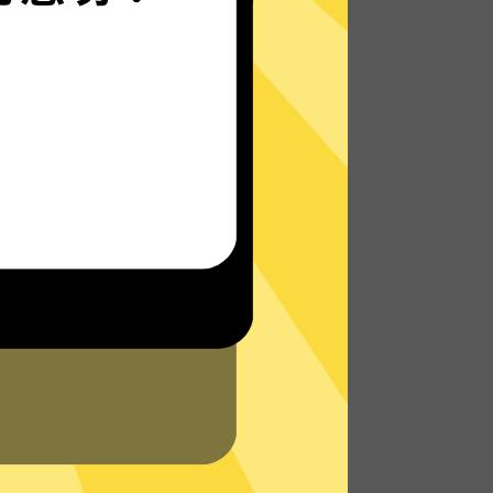
Hammer加速器的自研发通信协议，使您无
论是在路上还是沙发上，都能轻松快速地访
问网络，体验真正的极速网络。
了解更多Hammer加速器App特点