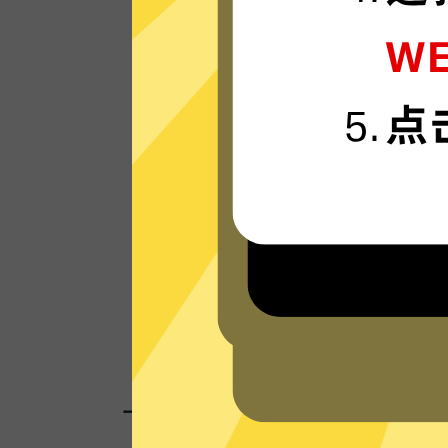
Hammer加速器的服务器使用更新一代的”
连“连接技术，只为速度而生，可轻松支持4
流媒体。
看看其他人对Hammer加速器的评价
一键连接，无需任何繁