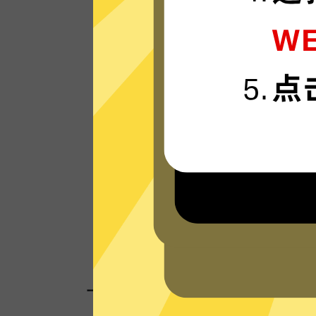
Hammer加速器的服务器使用更新一代的”
连“连接技术，只为速度而生，可轻松支持4
流媒体。
看看其他人对Hammer加速器的评价
一键连接，无需任何繁