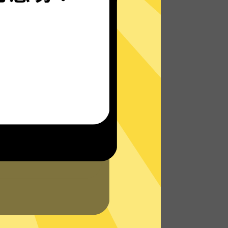
Hammer加速器的自研发通信协议，使您无
论是在路上还是沙发上，都能轻松快速地访
问网络，体验真正的极速网络。
了解更多Hammer加速器App特点